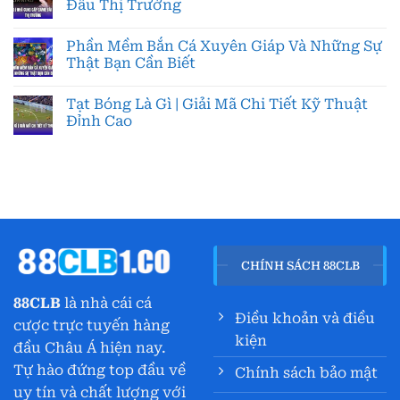
Đầu Thị Trường
Phần Mềm Bắn Cá Xuyên Giáp Và Những Sự
Thật Bạn Cần Biết
Tạt Bóng Là Gì | Giải Mã Chi Tiết Kỹ Thuật
Đỉnh Cao
CHÍNH SÁCH 88CLB
88CLB
là nhà cái cá
Điều khoản và điều
cược trực tuyến hàng
kiện
đầu Châu Á hiện nay.
Tự hào đứng top đầu về
Chính sách bảo mật
uy tín và chất lượng với