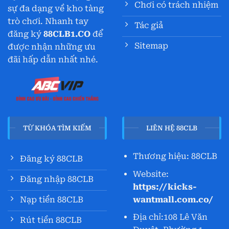
Chơi có trách nhiệm
sự đa dạng về kho tàng
trò chơi. Nhanh tay
Tác giả
đăng ký
88CLB1.CO
để
Sitemap
được nhận những ưu
đãi hấp dẫn nhất nhé.
TỪ KHÓA TÌM KIẾM
LIÊN HỆ 88CLB
Thương hiệu: 88CLB
Đăng ký 88CLB
Website:
Đăng nhập 88CLB
https://kicks-
wantmall.com.co/
Nạp tiền 88CLB
Địa chỉ:
108 Lê Văn
Rút tiền 88CLB