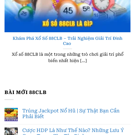
Khám Phá Xổ Số 88CLB – Trải Nghiệm Giải Trí Đỉnh
Cao
Xổ số 88CLB là một trong những trò chơi giải trí phổ
biến nhất hiện [...]
BÀI MỚI 88CLB
Trúng Jackpot Nổ Hũ | Sự Thật Bạn Cần
Phải Biết
Cược HDP Là Như Thế Nào? Những Lưu Ý