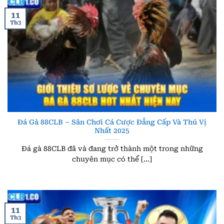
11
Th3
Đá Gà 88CLB – Sân Chơi Cá Cược Đẳng Cấp Và Thú Vị
Nhất 2025
Đá gà 88CLB đã và đang trở thành một trong những
chuyên mục có thể [...]
11
Th3