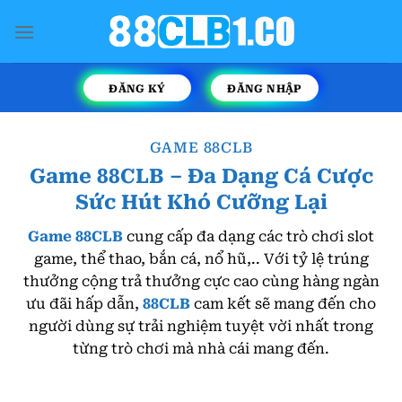
Chuyển
đến
nội
dung
ĐĂNG KÝ
ĐĂNG NHẬP
GAME 88CLB
Game 88CLB – Đa Dạng Cá Cược
Sức Hút Khó Cưỡng Lại
Game 88CLB
cung cấp đa dạng các trò chơi slot
game, thể thao, bắn cá, nổ hũ,.. Với tỷ lệ trúng
thưởng cộng trả thưởng cực cao cùng hàng ngàn
ưu đãi hấp dẫn,
88CLB
cam kết sẽ mang đến cho
người dùng sự trải nghiệm tuyệt vời nhất trong
từng trò chơi mà nhà cái mang đến.