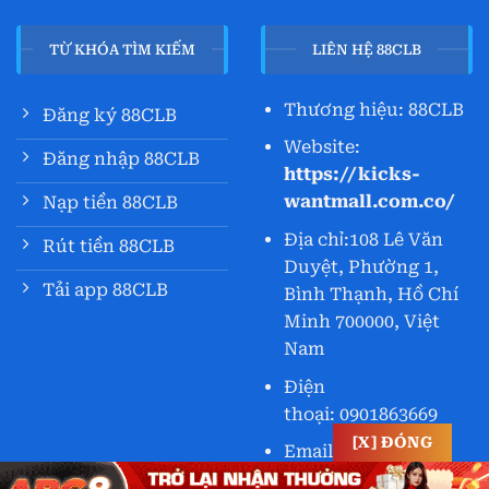
TỪ KHÓA TÌM KIẾM
LIÊN HỆ 88CLB
Thương hiệu: 88CLB
Đăng ký 88CLB
Website:
Đăng nhập 88CLB
https://kicks-
wantmall.com.co/
Nạp tiền 88CLB
Địa chỉ:
108 Lê Văn
Rút tiền 88CLB
Duyệt, Phường 1,
Tải app 88CLB
Bình Thạnh, Hồ Chí
Minh 700000, Việt
Nam
Điện
thoại:
0901863669
[X] ĐÓNG
Email:
88clb1co@gmail.com