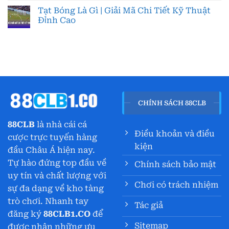
Tạt Bóng Là Gì | Giải Mã Chi Tiết Kỹ Thuật
Đỉnh Cao
CHÍNH SÁCH 88CLB
88CLB
là nhà cái cá
Điều khoản và điều
cược trực tuyến hàng
kiện
đầu Châu Á hiện nay.
Tự hào đứng top đầu về
Chính sách bảo mật
uy tín và chất lượng với
Chơi có trách nhiệm
sự đa dạng về kho tàng
trò chơi. Nhanh tay
Tác giả
đăng ký
88CLB1.CO
để
Sitemap
được nhận những ưu