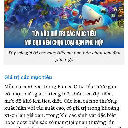
Tùy vào giá trị các mục tiêu mà bạn nên chọn loại đạn
phù hợp
Giá trị các mục tiêu
Mỗi loại sinh vật trong Bắn cá City đều được gắn
với một mức giá trị riêng biệt dựa trên độ hiếm,
mức độ khó khi tiêu diệt. Các loại cá nhỏ thường
xuất hiện với tần suất cao, có giá trị trong khoảng
x1-x5 lần giá đạn, trong khi các sinh vật đặc biệt
hoặc boss biển sâu sẽ mang lại phần thưởng lớn