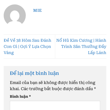
MIE
Đề Về 38 Hôm Sau Đánh
Nổ Hũ Kim Cương | Hành
Con Gì | Gợi Ý Lựa Chọn
Trình Săn Thưởng Đầy
Vàng
Lấp Lánh
Để lại một bình luận
Email của bạn sẽ không được hiển thị công
khai.
Các trường bắt buộc được đánh dấu
*
Bình luận
*