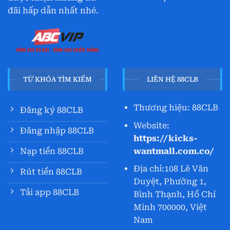
đãi hấp dẫn nhất nhé.
TỪ KHÓA TÌM KIẾM
LIÊN HỆ 88CLB
Thương hiệu: 88CLB
Đăng ký 88CLB
Website:
Đăng nhập 88CLB
https://kicks-
wantmall.com.co/
Nạp tiền 88CLB
Địa chỉ:
108 Lê Văn
Rút tiền 88CLB
Duyệt, Phường 1,
Tải app 88CLB
Bình Thạnh, Hồ Chí
Minh 700000, Việt
Nam