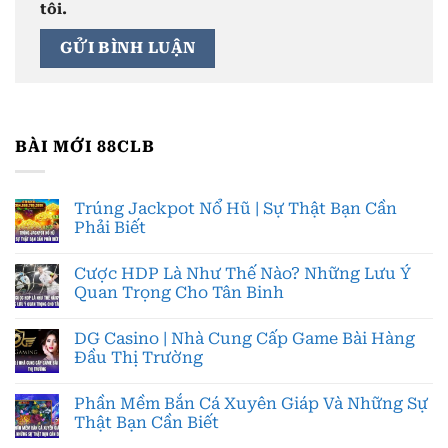
tôi.
BÀI MỚI 88CLB
Trúng Jackpot Nổ Hũ | Sự Thật Bạn Cần
Phải Biết
Cược HDP Là Như Thế Nào? Những Lưu Ý
Quan Trọng Cho Tân Binh
DG Casino | Nhà Cung Cấp Game Bài Hàng
Đầu Thị Trường
Phần Mềm Bắn Cá Xuyên Giáp Và Những Sự
Thật Bạn Cần Biết